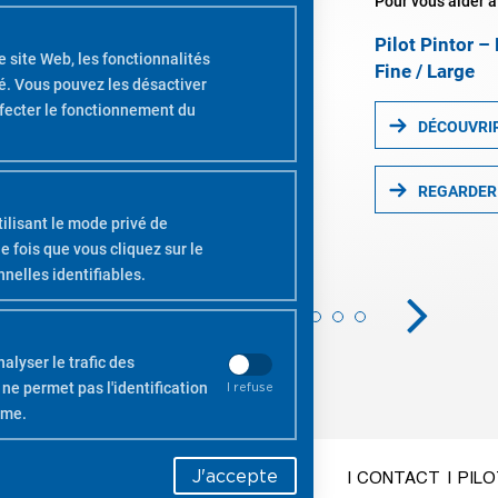
Pour vous aider à 
Pilot Pintor –
 site Web, les fonctionnalités
Fine / Large
ité. Vous pouvez les désactiver
ffecter le fonctionnement du
DÉCOUVRI
REGARDER 
ilisant le mode privé de
 fois que vous cliquez sur le
nelles identifiables.
alyser le trafic des
 ne permet pas l'identification
I refuse
yme.
J'accepte
| CONTACT
| PIL