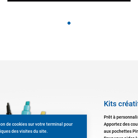
Kits créat
Prêt à personnali
Apportez des coul
tion de cookies sur votre terminal pour
aux pochettes Pint
ques des visites du site.