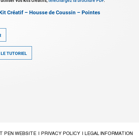
utiliser vos kits créatifs,
téléchargez la brochure PDF
.
 Kit Créatif – Housse de Coussin – Pointes
R
LE TUTORIEL
OT PEN WEBSITE
| PRIVACY POLICY
| LEGAL INFORMATION