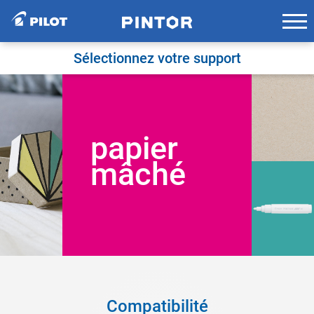
Skip
to
content
Sélectionnez votre support
papier
mâché
Compatibilité