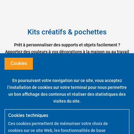
Kits créatifs & pochettes
Prêt à personnaliser des supports et objets facilement ?
Apportez des couleurs à vos décorations à la maison ou au travail
grâce aux pochettes Pintor et à ses kits créatifs !
Cookies
Pour vous aider à utiliser vos kits créatifs,
téléchargez la brochure
PDF
.
En poursuivant votre navigation sur ce site, vous acceptez
Pilot Pintor – Kit Créatif – Housse de Coussin – Pointes
l’installation de cookies sur votre terminal pour nous permettre
Fine / Large
un bon affichage des contenus et réaliser des statistiques des
visites du site.
DÉCOUVRIR
Cookies techniques
REGARDER LE TUTORIEL
Ces cookies permettent de mémoriser votre choix de
cookies sur ce site Web, les fonctionnalités de base