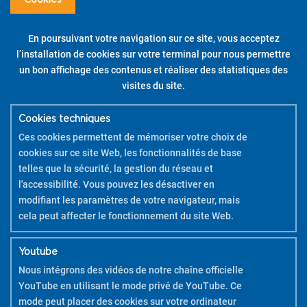
Cookies
Pour vous aider à utiliser vos kits créatifs,
téléchargez la brochure
PDF
.
En poursuivant votre navigation sur ce site, vous acceptez
Pilot Pintor – Kit Créatif – Housse de Coussin – Pointes
l’installation de cookies sur votre terminal pour nous permettre
Fine / Large
un bon affichage des contenus et réaliser des statistiques des
visites du site.
DÉCOUVRIR
Cookies techniques
REGARDER LE TUTORIEL
Ces cookies permettent de mémoriser votre choix de
cookies sur ce site Web, les fonctionnalités de base
telles que la sécurité, la gestion du réseau et
l'accessibilité. Vous pouvez les désactiver en
modifiant les paramètres de votre navigateur, mais
cela peut affecter le fonctionnement du site Web.
Youtube
Nous intégrons des vidéos de notre chaîne officielle
YouTube en utilisant le mode privé de YouTube. Ce
mode peut placer des cookies sur votre ordinateur