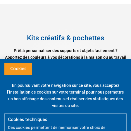
Kits créatifs & pochettes
Prêt à personnaliser des supports et objets facilement ?
Apportez des couleurs à vos décorations à la maison ou au travail
grâce aux pochettes Pintor et à ses kits créatifs !
Cookies
Pour vous aider à utiliser vos kits créatifs,
téléchargez la brochure
PDF
.
En poursuivant votre navigation sur ce site, vous acceptez
Pilot Pintor – Kit Créatif – Housse de Coussin – Pointes
l’installation de cookies sur votre terminal pour nous permettre
Fine / Large
un bon affichage des contenus et réaliser des statistiques des
visites du site.
DÉCOUVRIR
Cookies techniques
REGARDER LE TUTORIEL
Ces cookies permettent de mémoriser votre choix de