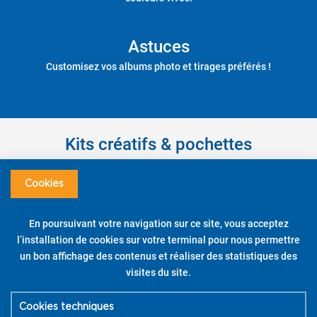
Astuces
Customisez vos albums photo et tirages préférés !
Kits créatifs & pochettes
Prêt à personnaliser des supports et objets facilement ?
Cookies
Apportez des couleurs à vos décorations à la maison ou au travail
grâce aux pochettes Pintor et à ses kits créatifs !
Pour vous aider à utiliser vos kits créatifs,
En poursuivant votre navigation sur ce site, vous acceptez
téléchargez la brochure
l’installation de cookies sur votre terminal pour nous permettre
PDF
.
un bon affichage des contenus et réaliser des statistiques des
Kit créatif sous-verre – Couleurs assorties – Pointe
visites du site.
moyenne
Cookies techniques