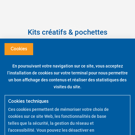
Kits créatifs & pochettes
Prêt à personnaliser des supports et objets facilement ?
Cookies
Apportez des couleurs à vos décorations à la maison ou au travail
grâce aux pochettes Pintor et à ses kits créatifs !
Pour vous aider à utiliser vos kits créatifs,
En poursuivant votre navigation sur ce site, vous acceptez
téléchargez la brochure
l’installation de cookies sur votre terminal pour nous permettre
PDF
.
un bon affichage des contenus et réaliser des statistiques des
Kit créatif sous-verre – Couleurs assorties – Pointe
visites du site.
moyenne
Cookies techniques
DÉCOUVRIR
Ces cookies permettent de mémoriser votre choix de
cookies sur ce site Web, les fonctionnalités de base
telles que la sécurité, la gestion du réseau et
l'accessibilité. Vous pouvez les désactiver en