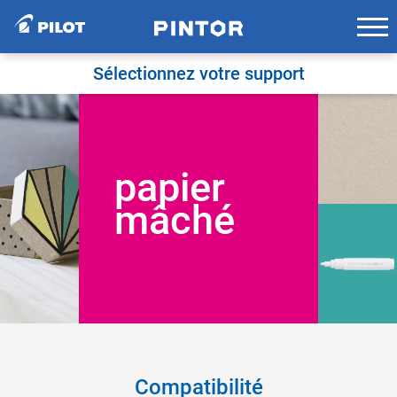
Skip
to
content
Sélectionnez votre support
papier
mâché
Compatibilité