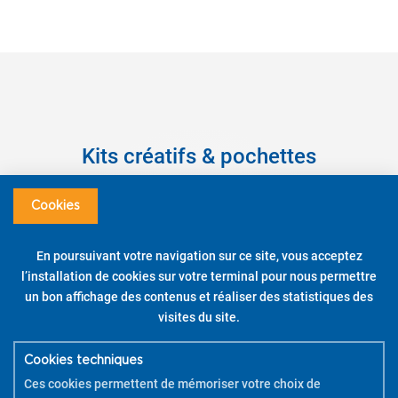
Kits créatifs & pochettes
Prêt à personnaliser des supports et objets facilement ?
Cookies
Apportez des couleurs à vos décorations à la maison ou au travail
grâce aux pochettes Pintor et à ses kits créatifs !
Pour vous aider à utiliser vos kits créatifs,
En poursuivant votre navigation sur ce site, vous acceptez
téléchargez la brochure
l’installation de cookies sur votre terminal pour nous permettre
PDF
.
un bon affichage des contenus et réaliser des statistiques des
Kit créatif sous-verre – Couleurs assorties – Pointe
visites du site.
moyenne
Cookies techniques
DÉCOUVRIR
Ces cookies permettent de mémoriser votre choix de