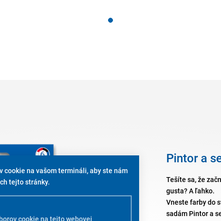
Pintor a s
ov cookie na vašom termináli, aby ste nám
Tešíte sa, že zač
h tejto stránky.
gusta? A ľahko.
Vneste farby do 
sadám Pintor a se
borov cookie na tejto webovej