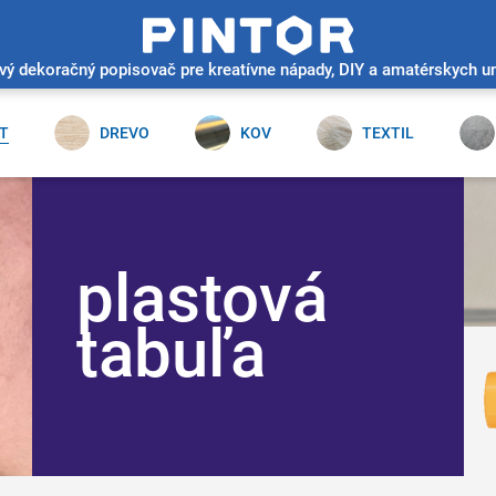
vý dekoračný popisovač pre kreatívne nápady, DIY a amatérskych 
T
DREVO
KOV
TEXTIL
plastová
tabuľa