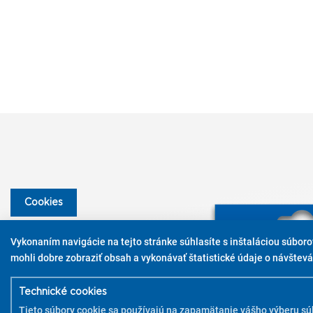
Cookies
Vykonaním navigácie na tejto stránke súhlasíte s inštaláciou súbor
mohli dobre zobraziť obsah a vykonávať štatistické údaje o návštevác
Technické cookies
Tieto súbory cookie sa používajú na zapamätanie vášho výberu sú