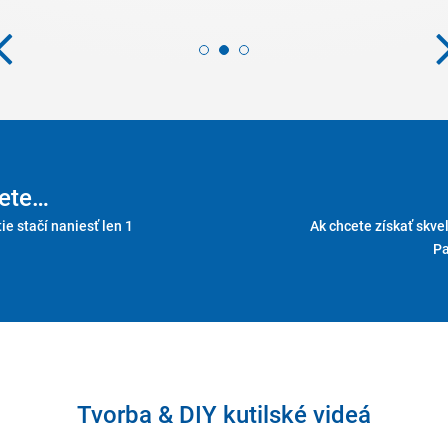
ete…
tie stačí naniesť len 1
Ak chcete získať skvel
Pa
Tvorba & DIY kutilské videá