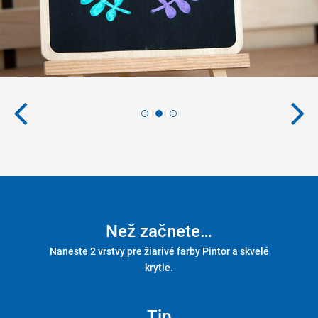
Než začnete…
Naneste 2 vrstvy pre žiarivé farby Pintor a skvelé
krytie.
Tip