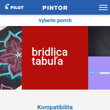
Skip
to
content
Vyberte povrch
bridlica
tabuľa
Kompatibilita