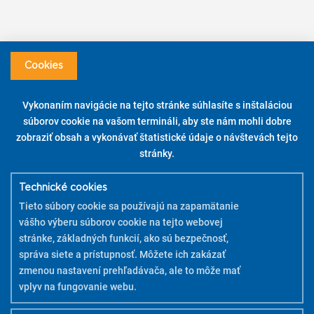
Pintor a setom DIY pre kutilov
Cookies
Tešíte sa, že začnete upravovať rôzne povrchy a veci podľa svojho
Vykonaním navigácie na tejto stránke súhlasíte s inštaláciou
gusta? A ľahko.
súborov cookie na vašom termináli, aby ste nám mohli dobre
Vneste farby do svojho domova alebo na svoje pracovné miesto vďaka
zobraziť obsah a vykonávať štatistické údaje o návštevách tejto
sadám Pintor a setom DIY pre kutilov!
stránky.
Ak chcete pomôcť s používaním sád DIY pre domácich majstrov,
stiahnite si návody vo formáte si PDF.
Technické cookies
Sada 6 ks – Classic – Stredný hrot M
Tieto súbory cookie sa používajú na zapamätanie
vášho výberu súborov cookie na tejto webovej
ZISTITE VIAC
stránke, základných funkcií, ako sú bezpečnosť,
správa siete a prístupnosť. Môžete ich zakázať
zmenou nastavení prehľadávača, ale to môže mať
vplyv na fungovanie webu.