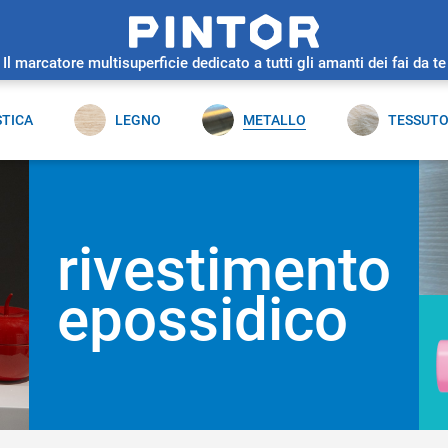
Il marcatore multisuperficie dedicato a tutti gli amanti dei fai da te
STICA
LEGNO
METALLO
TESSUT
rivestimento
epossidico