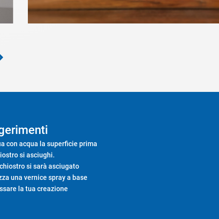
gerimenti
ua con acqua la superficie prima
iostro si asciughi.
nchiostro si sarà asciugato
izza una vernice spray a base
issare la tua creazione