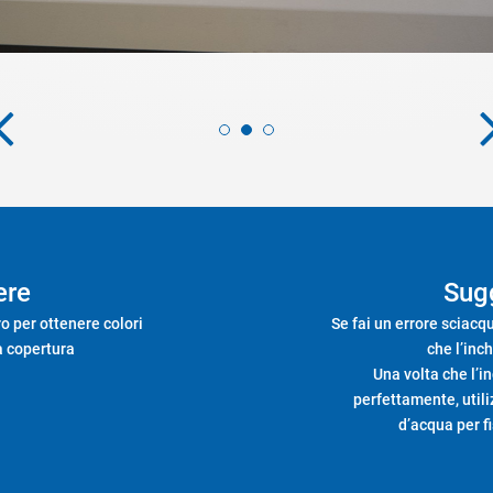
ere
Sug
ro per ottenere colori
Se fai un errore sciacq
ma copertura
che l’inch
Una volta che l’i
perfettamente, util
d’acqua per f