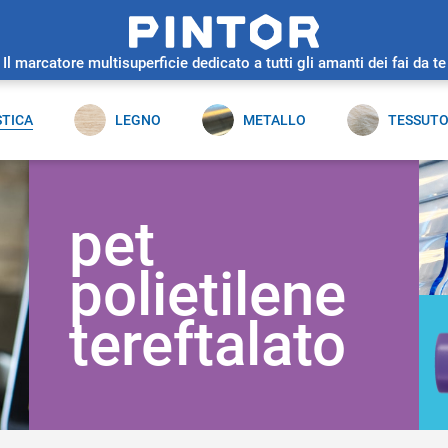
Il marcatore multisuperficie dedicato a tutti gli amanti dei fai da te
STICA
LEGNO
METALLO
TESSUT
pet
polietilene
tereftalato