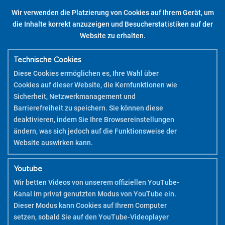
Wir verwenden die Platzierung von Cookies auf Ihrem Gerät, um
Bist du bereit, verschiedene Oberflächen und Objekte auf einfache
die Inhalte korrekt anzuzeigen und Besucherstatistiken auf der
Weise anzupassen?
Website zu erhalten.
Bringe mit den Wallets und DIY-Sets des Pintor Farben in deine
Dekoration zu Hause oder am Arbeitsplatz!
Um dir zu helfen, dein(e) DIY-Set(s) zu benutzen, lade die PDF-
Technische Cookies
Tutorials herunter.
Diese Cookies ermöglichen es, Ihre Wahl über
Cookies auf dieser Website, die Kernfunktionen wie
Pilot Pintor – DIY Bag Kit – Feine Spitze
Sicherheit, Netzwerkmanagement und
Barrierefreiheit zu speichern. Sie können diese
ENTDECKE MEHR
deaktivieren, indem Sie Ihre Browsereinstellungen
ändern, was sich jedoch auf die Funktionsweise der
Website auswirken kann.
Youtube
Wir betten Videos von unserem offiziellen YouTube-
Kanal im privat genutzten Modus von YouTube ein.
Dieser Modus kann Cookies auf Ihrem Computer
setzen, sobald Sie auf den YouTube-Videoplayer