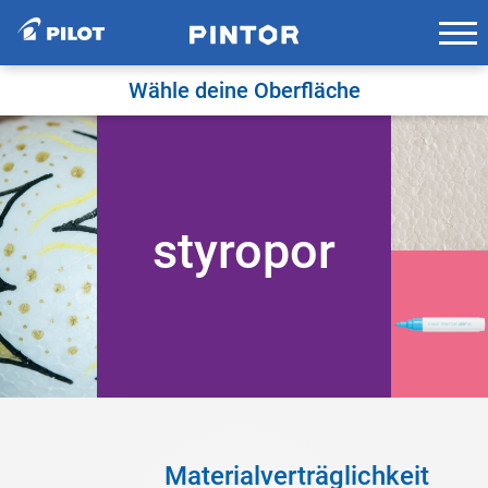
Skip
to
content
Wähle deine Oberfläche
styropor
Materialverträglichkeit