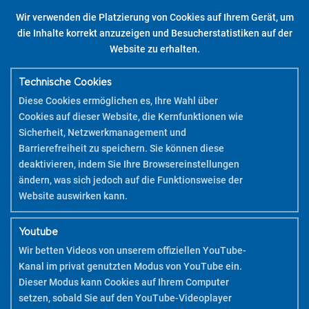
Wir verwenden die Platzierung von Cookies auf Ihrem Gerät, um
Bist du bereit, verschiedene Oberflächen und Objekte auf einfache
die Inhalte korrekt anzuzeigen und Besucherstatistiken auf der
Weise anzupassen?
Website zu erhalten.
Bringe mit den Wallets und DIY-Sets des Pintor Farben in deine
Dekoration zu Hause oder am Arbeitsplatz!
Um dir zu helfen, dein(e) DIY-Set(s) zu benutzen, lade die PDF-
Technische Cookies
Tutorials herunter.
Diese Cookies ermöglichen es, Ihre Wahl über
Cookies auf dieser Website, die Kernfunktionen wie
Pilot Pintor – DIY Bag Kit – Feine Spitze
Sicherheit, Netzwerkmanagement und
Barrierefreiheit zu speichern. Sie können diese
ENTDECKE MEHR
deaktivieren, indem Sie Ihre Browsereinstellungen
ändern, was sich jedoch auf die Funktionsweise der
Website auswirken kann.
Youtube
Wir betten Videos von unserem offiziellen YouTube-
Kanal im privat genutzten Modus von YouTube ein.
Dieser Modus kann Cookies auf Ihrem Computer
setzen, sobald Sie auf den YouTube-Videoplayer