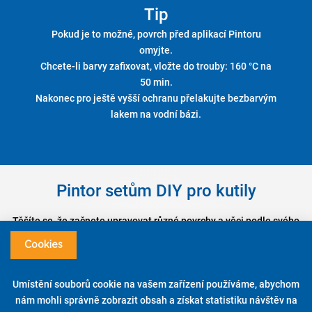
Tip
Pokud je to možné, povrch před aplikací Pintoru
omyjte.
Chcete-li barvy zafixovat, vložte do trouby: 160 °C na
50 min.
Nakonec pro ještě vyšší ochranu přelakujte bezbarvým
lakem na vodní bázi.
Pintor setům DIY pro kutily
Těšíte se, že začnete upravovat různé povrchy a věci podle svého
gusta? A snadno.
Cookies
Vneste barvy do svého domova nebo na své pracovní místo díky sadám
Pintor a setům DIY pro kutily!
Umístění souborů cookie na vašem zařízení používáme, abychom
Chcete-li pomoci s používáním sad DIY pro kutily, stáhněte si PDF s
nám mohli správně zobrazit obsah a získat statistiku návštěv na
tutoriál.