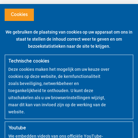
Cookies
Pintor DIY Kits & Verpakkings
We gebruiken de plaatsing van cookies op uw apparaat om ons in
staat te stellen de inhoud correct weer te geven en om
Klaar om vlot elk soort oppervlak en object te gaan decoreren? Breng
bezoekstatistieken naar de site te krijgen.
kleur in jouw decoratie, je huis of op werk dankzij de Pintor sets!
Download de PDF
instructiewijzer om je te helpen bij het gebruik van
jouw DIY sets.
Technische cookies
Deze cookies maken het mogelijk om uw keuze over
DIY KIT – Kurken onderleggers – Medium penpunt
cookies op deze website, de kernfunctionaliteit
zoals beveiliging, netwerkbeheer en
ONTDEK MEER
toegankelijkheid te onthouden. U kunt deze
uitschakelen als u uw browserinstellingen wijzigt,
maar dit kan van invloed zijn op de werking van de
website.
Youtube
We embedden video's van ons officiële YouTube-